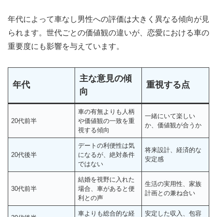
年代によって車なし男性への評価は大きく異なる傾向が見
られます。世代ごとの価値観の違いが、恋愛における車の
重要度にも影響を与えています。
主な意見の傾
年代
重視する点
向
車の有無よりも人柄
一緒にいて楽しい
20代前半
や価値観の一致を重
か、価値観が合うか
視する傾向
デートの利便性は気
将来設計、経済的な
20代後半
になるが、絶対条件
安定感
ではない
結婚を視野に入れた
生活の実用性、家族
30代前半
場合、車があると便
計画との兼ね合い
利との声
車よりも総合的な経
安定した収入、包容