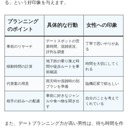
る」という好印象を与えます。
プランニング
具体的な行動
女性への印象
のポイント
デートスポットの営
丁寧で思いやりがあ
事前のリサーチ
業時間、混雑状況、
る
評判を調査
地下鉄の乗り換え時
時間を大切にしてく
移動時間の計算
間や徒歩ルートを事
れる
前確認
雨天時や混雑時の別
代替案の用意
臨機応変で頼もしい
プランを準備
事前に好きなジャン
自分のことを考えて
相手の好みへの配慮
ルや食べ物を聞き出
くれている
す
また、デートプランニング力が高い男性は、待ち時間を作