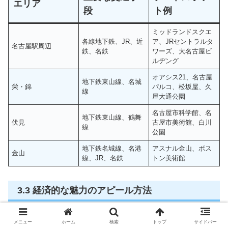
エリア
段
ト例
ミッドランドスクエ
各線地下鉄、JR、近
ア、JRセントラルタ
名古屋駅周辺
鉄、名鉄
ワーズ、大名古屋ビ
ルヂング
オアシス21、名古屋
地下鉄東山線、名城
栄・錦
パルコ、松坂屋、久
線
屋大通公園
名古屋市科学館、名
地下鉄東山線、鶴舞
伏見
古屋市美術館、白川
線
公園
地下鉄名城線、名港
アスナル金山、ボス
金山
線、JR、名鉄
トン美術館
3.3 経済的な魅力のアピール方法
車を所有しないことで生まれる経済的余裕を、別の形で自
メニュー
ホーム
検索
トップ
サイドバー