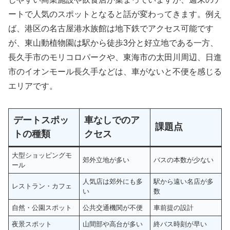
ートで人気のスポットとなると話が変わってきます。例え
ば、港区の名古屋港水族館は地下鉄でアクセス可能です
が、東山動植物園は駅から徒歩3分と好立地である一方、
長久手市のモリコロパークや、東海市の太田川周辺、日進
市のイオンモール長久手などは、車がないと不便を感じる
エリアです。
デートスポッ
車なしでのア
課題点
トの種類
クセス
大型ショッピングモ
郊外立地が多い
バスの本数が少ない
ール
人気店は郊外にも多
駅から遠い名店が多
レストラン・カフェ
い
数
自然・公園スポット
公共交通機関が不便
車前提の設計
夜景スポット
山間部や高台が多い
終バス時刻が早い