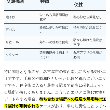
交通機関
特徴
便性
栄・名古屋駅周辺は
地下鉄
都心部なら問題なし
充実
路線は多いが本数に
待ち時間が読みにく
市バス
ムラ
い
駅から離れた施設は
名鉄・JR
郊外への移動に便利
不便
繁華街以外は捕まり
配車アプリの活用が
タクシー
にくい
必須
特に問題となるのが、名古屋市の東西南北に広がる郊外エ
リアです。千種区や昭和区といった比較的都心に近いエリ
アでも、住宅街に入ると最寄り駅まで徒歩15分以上かか
る場所が珍しくありません。こうしたエリアに住む女性と
デートをする場合、
待ち合わせ場所への送迎や帰宅時の送
り届けが期待される
ケースがあり、車なし男性にとってハ